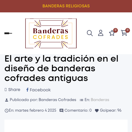
BANDERAS RELIGIOSAS
0
0
Navegación
de
palanca
El arte y la tradición en el
diseño de banderas
cofrades antiguas
Share
Facebook
person
list
Publicado por:
Banderas Cofrades
En:
Banderas

comment
favorite
En:
martes
febrero
4
2025
Comentario:
0
Golpear:
96