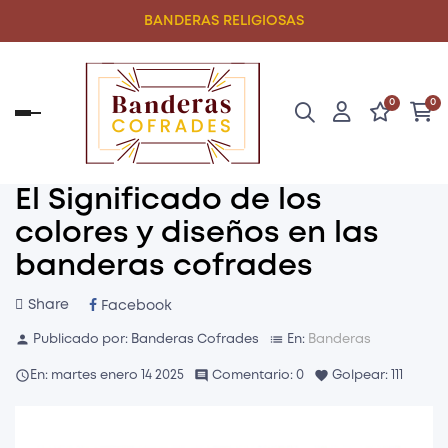
BANDERAS RELIGIOSAS
0
0
Navegación
de
palanca
El Significado de los
colores y diseños en las
banderas cofrades
Share
Facebook
person
list
Publicado por:
Banderas Cofrades
En:
Banderas

comment
favorite
En:
martes
enero
14
2025
Comentario:
0
Golpear:
111