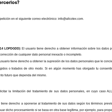
ercerlos?
etición en el siguiente correo electrónico: info@allcotex.com.
 y 14 LOPDGDD)
: El usuario tiene derecho a obtener información sobre los datos 
corrección de cualquier dato personal inexacto o incompleto.
l usuario tiene derecho a obtener la supresión de los datos personales que le conc
ogidos o tratados de otro modo. Si en algún momento has otorgado tu consentimi
ento futuro que dependa del mismo.
licitar la limitación del tratamiento de sus datos personales, en cuyo caso A
o tiene derecho a oponerse al tratamiento de sus datos según los términos prev
ar dicho procesamiento si se basa en otra base legítima, por ejemplo, para propor