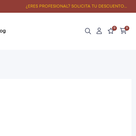
¿ERES PROFESIONAL? SOLICITA TU DESCUENTO...
0
0
log