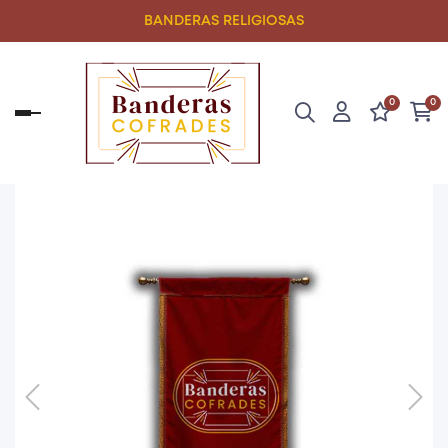
BANDERAS RELIGIOSAS
0
0
Navegación
de
palanca